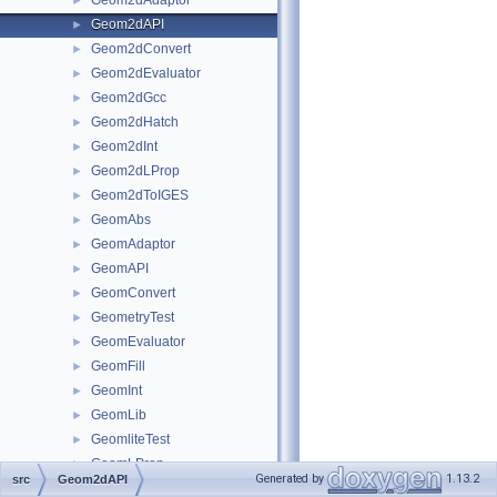
Geom2dAdaptor
►
Geom2dAPI
►
Geom2dConvert
►
Geom2dEvaluator
►
Geom2dGcc
►
Geom2dHatch
►
Geom2dInt
►
Geom2dLProp
►
Geom2dToIGES
►
GeomAbs
►
GeomAdaptor
►
GeomAPI
►
GeomConvert
►
GeometryTest
►
GeomEvaluator
►
GeomFill
►
GeomInt
►
GeomLib
►
GeomliteTest
►
GeomLProp
►
Generated by
1.13.2
src
Geom2dAPI
GeomPlate
►