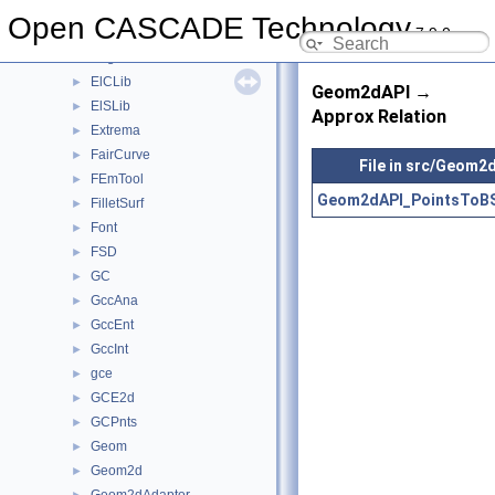
DrawFairCurve
►
Open CASCADE Technology
7.9.0
DrawTrSurf
►
DsgPrs
►
ElCLib
►
Geom2dAPI →
ElSLib
►
Approx Relation
Extrema
►
FairCurve
►
File in src/Geom2
FEmTool
►
Geom2dAPI_PointsToBS
FilletSurf
►
Font
►
FSD
►
GC
►
GccAna
►
GccEnt
►
GccInt
►
gce
►
GCE2d
►
GCPnts
►
Geom
►
Geom2d
►