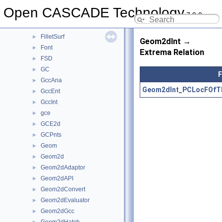
Extrema
►
Open CASCADE Technology
7.9.0
FairCurve
►
FEmTool
►
FilletSurf
►
Geom2dInt →
Font
►
Extrema Relation
FSD
►
GC
►
F
GccAna
►
Geom2dInt_PCLocFOfTh
GccEnt
►
GccInt
►
gce
►
GCE2d
►
GCPnts
►
Geom
►
Geom2d
►
Geom2dAdaptor
►
Geom2dAPI
►
Geom2dConvert
►
Geom2dEvaluator
►
Geom2dGcc
►