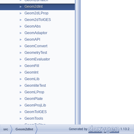
Geom2dHatch
►
Geom2dInt
►
Geom2dLProp
►
Geom2dToIGES
►
GeomAbs
►
GeomAdaptor
►
GeomAPI
►
GeomConvert
►
GeometryTest
►
GeomEvaluator
►
GeomFill
►
GeomInt
►
GeomLib
►
GeomliteTest
►
GeomLProp
►
GeomPlate
►
GeomProjLib
►
GeomToIGES
►
GeomTools
►
GeomToStep
►
Generated by
1.13.2
src
Geom2dInt
gp
►