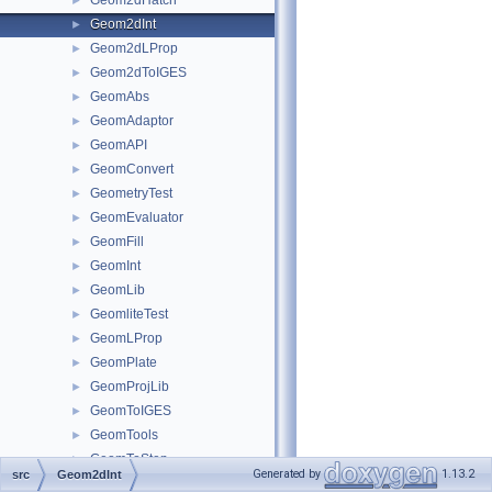
Geom2dHatch
►
Geom2dInt
►
Geom2dLProp
►
Geom2dToIGES
►
GeomAbs
►
GeomAdaptor
►
GeomAPI
►
GeomConvert
►
GeometryTest
►
GeomEvaluator
►
GeomFill
►
GeomInt
►
GeomLib
►
GeomliteTest
►
GeomLProp
►
GeomPlate
►
GeomProjLib
►
GeomToIGES
►
GeomTools
►
GeomToStep
►
Generated by
1.13.2
src
Geom2dInt
gp
►