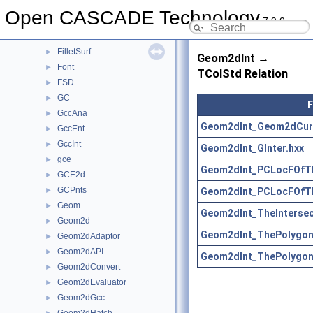
Extrema
►
Open CASCADE Technology
7.9.0
FairCurve
►
FEmTool
►
FilletSurf
►
Geom2dInt →
Font
►
TColStd Relation
FSD
►
GC
►
F
GccAna
►
Geom2dInt_Geom2dCurv
GccEnt
►
GccInt
►
Geom2dInt_GInter.hxx
gce
►
Geom2dInt_PCLocFOfTh
GCE2d
►
GCPnts
Geom2dInt_PCLocFOfTh
►
Geom
►
Geom2dInt_TheIntersec
Geom2d
►
Geom2dInt_ThePolygon
Geom2dAdaptor
►
Geom2dAPI
►
Geom2dInt_ThePolygon
Geom2dConvert
►
Geom2dEvaluator
►
Geom2dGcc
►