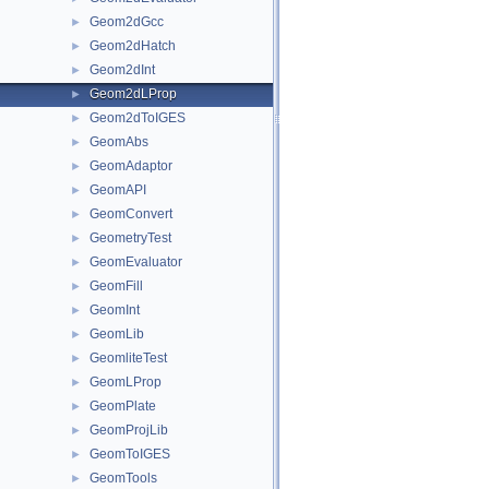
Geom2dGcc
►
Geom2dHatch
►
Geom2dInt
►
Geom2dLProp
►
Geom2dToIGES
►
GeomAbs
►
GeomAdaptor
►
GeomAPI
►
GeomConvert
►
GeometryTest
►
GeomEvaluator
►
GeomFill
►
GeomInt
►
GeomLib
►
GeomliteTest
►
GeomLProp
►
GeomPlate
►
GeomProjLib
►
GeomToIGES
►
GeomTools
►