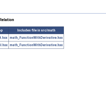
elation
op
Includes file in src/math
.hxx
math_FunctionWithDerivative.hxx
l.hxx
math_FunctionWithDerivative.hxx