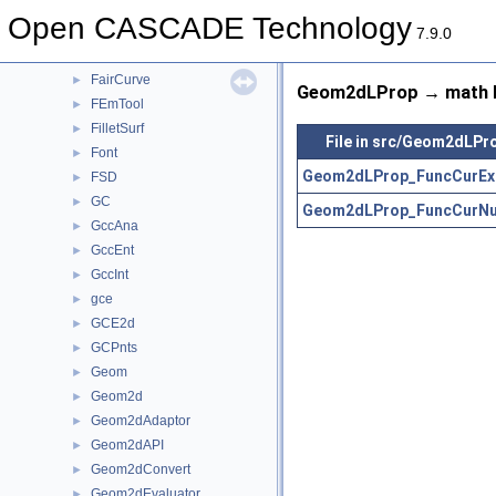
ElCLib
►
Open CASCADE Technology
ElSLib
►
7.9.0
Extrema
►
FairCurve
►
Geom2dLProp → math R
FEmTool
►
FilletSurf
►
File in src/Geom2dLPr
Font
►
Geom2dLProp_FuncCurExt
FSD
►
GC
►
Geom2dLProp_FuncCurNu
GccAna
►
GccEnt
►
GccInt
►
gce
►
GCE2d
►
GCPnts
►
Geom
►
Geom2d
►
Geom2dAdaptor
►
Geom2dAPI
►
Geom2dConvert
►
Geom2dEvaluator
►