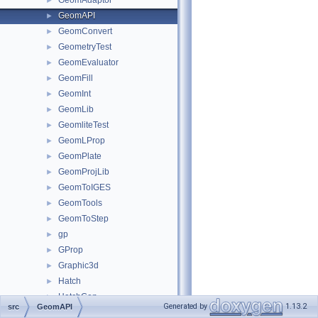
GeomAdaptor
►
GeomAPI
►
GeomConvert
►
GeometryTest
►
GeomEvaluator
►
GeomFill
►
GeomInt
►
GeomLib
►
GeomliteTest
►
GeomLProp
►
GeomPlate
►
GeomProjLib
►
GeomToIGES
►
GeomTools
►
GeomToStep
►
gp
►
GProp
►
Graphic3d
►
Hatch
►
HatchGen
►
Generated by
1.13.2
src
GeomAPI
HeaderSection
►