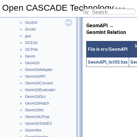
FSD
►
Open CASCADE Technology
7.9.0
GC
►
GccAna
►
GccEnt
►
GeomAPI →
GccInt
►
GeomInt Relation
gce
►
GCE2d
►
I
File in src/GeomAPI
GCPnts
►
Geom
►
GeomAPI_IntSS.hxx
Ge
Geom2d
►
Geom2dAdaptor
►
Geom2dAPI
►
Geom2dConvert
►
Geom2dEvaluator
►
Geom2dGcc
►
Geom2dHatch
►
Geom2dInt
►
Geom2dLProp
►
Geom2dToIGES
►
GeomAbs
►