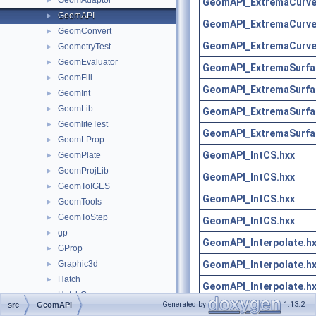
GeomAdaptor
►
GeomAPI_ExtremaCurve
GeomAPI
►
GeomAPI_ExtremaCurve
GeomConvert
►
GeomAPI_ExtremaCurve
GeometryTest
►
GeomEvaluator
►
GeomAPI_ExtremaSurfa
GeomFill
►
GeomAPI_ExtremaSurfa
GeomInt
►
GeomLib
►
GeomAPI_ExtremaSurfa
GeomliteTest
►
GeomAPI_ExtremaSurfa
GeomLProp
►
GeomAPI_IntCS.hxx
GeomPlate
►
GeomProjLib
►
GeomAPI_IntCS.hxx
GeomToIGES
►
GeomAPI_IntCS.hxx
GeomTools
►
GeomToStep
►
GeomAPI_IntCS.hxx
gp
►
GeomAPI_Interpolate.h
GProp
►
GeomAPI_Interpolate.h
Graphic3d
►
Hatch
►
GeomAPI_Interpolate.h
HatchGen
►
Generated by
1.13.2
src
GeomAPI
GeomAPI_IntSS.hxx
HeaderSection
►