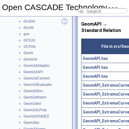
FSD
►
Open CASCADE Technology
7.9.0
GC
►
GccAna
►
GccEnt
►
GeomAPI →
GccInt
►
Standard Relation
gce
►
GCE2d
►
File in src/Ge
GCPnts
►
Geom
►
GeomAPI.hxx
Geom2d
►
Geom2dAdaptor
►
GeomAPI.hxx
Geom2dAPI
►
GeomAPI.hxx
Geom2dConvert
►
Geom2dEvaluator
GeomAPI_ExtremaCurve
►
Geom2dGcc
►
GeomAPI_ExtremaCurve
Geom2dHatch
►
GeomAPI_ExtremaCurve
Geom2dInt
►
Geom2dLProp
►
GeomAPI_ExtremaCurve
Geom2dToIGES
►
GeomAPI_ExtremaCurve
GeomAbs
►