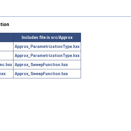
tion
Includes file in src/Approx
Approx_ParametrizationType.hxx
Approx_ParametrizationType.hxx
nc.hxx
Approx_SweepFunction.hxx
hxx
Approx_SweepFunction.hxx