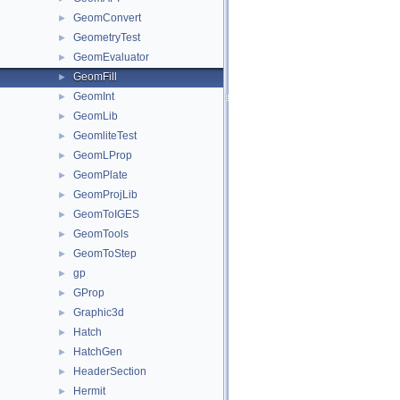
GeomConvert
►
GeometryTest
►
GeomEvaluator
►
GeomFill
►
GeomInt
►
GeomLib
►
GeomliteTest
►
GeomLProp
►
GeomPlate
►
GeomProjLib
►
GeomToIGES
►
GeomTools
►
GeomToStep
►
gp
►
GProp
►
Graphic3d
►
Hatch
►
HatchGen
►
HeaderSection
►
Hermit
►