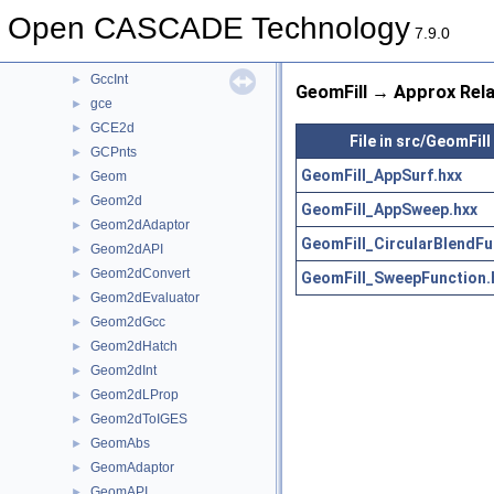
GC
►
Open CASCADE Technology
GccAna
►
7.9.0
GccEnt
►
GccInt
►
GeomFill → Approx Rela
gce
►
GCE2d
►
File in src/GeomFill
GCPnts
►
GeomFill_AppSurf.hxx
Geom
►
Geom2d
►
GeomFill_AppSweep.hxx
Geom2dAdaptor
►
GeomFill_CircularBlendFu
Geom2dAPI
►
Geom2dConvert
►
GeomFill_SweepFunction.
Geom2dEvaluator
►
Geom2dGcc
►
Geom2dHatch
►
Geom2dInt
►
Geom2dLProp
►
Geom2dToIGES
►
GeomAbs
►
GeomAdaptor
►
GeomAPI
►