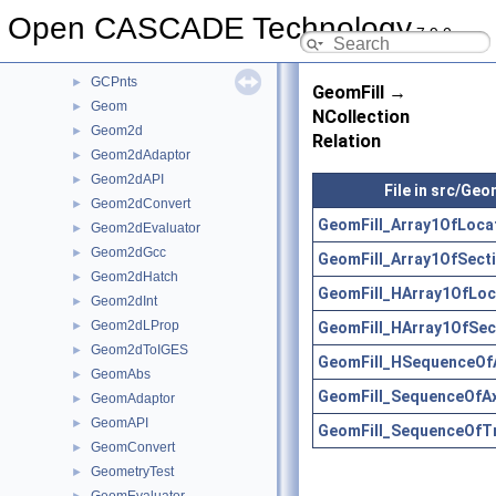
GccInt
►
Open CASCADE Technology
7.9.0
gce
►
GCE2d
►
GCPnts
►
GeomFill →
Geom
►
NCollection
Geom2d
►
Relation
Geom2dAdaptor
►
Geom2dAPI
►
File in src/Geo
Geom2dConvert
►
GeomFill_Array1OfLoca
Geom2dEvaluator
►
Geom2dGcc
►
GeomFill_Array1OfSect
Geom2dHatch
►
GeomFill_HArray1OfLoc
Geom2dInt
►
Geom2dLProp
GeomFill_HArray1OfSec
►
Geom2dToIGES
►
GeomFill_HSequenceOf
GeomAbs
►
GeomFill_SequenceOfAx
GeomAdaptor
►
GeomAPI
►
GeomFill_SequenceOfTr
GeomConvert
►
GeometryTest
►