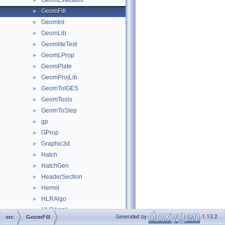
GeomEvaluator
►
GeomFill
►
GeomInt
►
GeomLib
►
GeomliteTest
►
GeomLProp
►
GeomPlate
►
GeomProjLib
►
GeomToIGES
►
GeomTools
►
GeomToStep
►
gp
►
GProp
►
Graphic3d
►
Hatch
►
HatchGen
►
HeaderSection
►
Hermit
►
HLRAlgo
►
HLRAppli
►
Generated by
1.13.2
src
GeomFill
HLRBRep
►