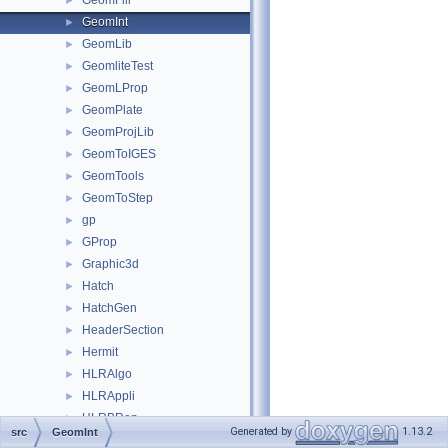
GeomFill
►
GeomInt
►
GeomLib
►
GeomliteTest
►
GeomLProp
►
GeomPlate
►
GeomProjLib
►
GeomToIGES
►
GeomTools
►
GeomToStep
►
gp
►
GProp
►
Graphic3d
►
Hatch
►
HatchGen
►
HeaderSection
►
Hermit
►
HLRAlgo
►
HLRAppli
►
HLRBRep
►
Generated by
1.13.2
src
GeomInt
HLRTest
►