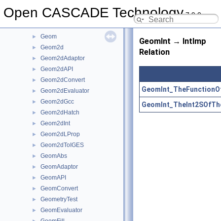
gce
►
Open CASCADE Technology
7.9.0
GCE2d
►
GCPnts
►
Geom
►
GeomInt → IntImp
Geom2d
►
Relation
Geom2dAdaptor
►
Geom2dAPI
►
Geom2dConvert
►
GeomInt_TheFunctionO
Geom2dEvaluator
►
Geom2dGcc
►
GeomInt_TheInt2SOfTh
Geom2dHatch
►
Geom2dInt
►
Geom2dLProp
►
Geom2dToIGES
►
GeomAbs
►
GeomAdaptor
►
GeomAPI
►
GeomConvert
►
GeometryTest
►
GeomEvaluator
►