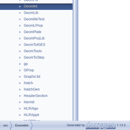
GeomFill
►
GeomInt
►
GeomLib
►
GeomliteTest
►
GeomLProp
►
GeomPlate
►
GeomProjLib
►
GeomToIGES
►
GeomTools
►
GeomToStep
►
gp
►
GProp
►
Graphic3d
►
Hatch
►
HatchGen
►
HeaderSection
►
Hermit
►
HLRAlgo
►
HLRAppli
►
HLRBRep
►
Generated by
1.13.2
src
GeomInt
HLRTest
►