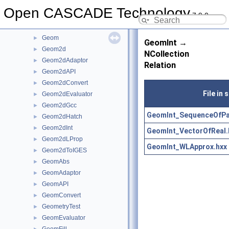
gce
►
Open CASCADE Technology
7.9.0
GCE2d
►
GCPnts
►
Geom
►
GeomInt →
Geom2d
►
NCollection
Geom2dAdaptor
►
Relation
Geom2dAPI
►
Geom2dConvert
►
File in
Geom2dEvaluator
►
Geom2dGcc
►
GeomInt_SequenceOfPa
Geom2dHatch
►
Geom2dInt
►
GeomInt_VectorOfReal.
Geom2dLProp
►
GeomInt_WLApprox.hxx
Geom2dToIGES
►
GeomAbs
►
GeomAdaptor
►
GeomAPI
►
GeomConvert
►
GeometryTest
►
GeomEvaluator
►