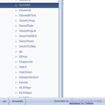
GeomFill
►
GeomInt
►
GeomLib
►
GeomliteTest
►
GeomLProp
►
GeomPlate
►
GeomProjLib
►
GeomToIGES
►
GeomTools
►
GeomToStep
►
gp
►
GProp
►
Graphic3d
►
Hatch
►
HatchGen
►
HeaderSection
►
Hermit
►
HLRAlgo
►
HLRAppli
►
HLRBRep
►
Generated by
1.13.2
src
GeomInt
HLRTest
►