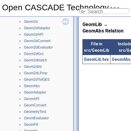
GCE2d
►
Open CASCADE Technology
7.9.0
GCPnts
►
Geom
►
Geom2d
►
GeomLib →
Geom2dAdaptor
►
GeomAbs Relation
Geom2dAPI
►
Geom2dConvert
►
File in
Include
Geom2dEvaluator
►
src/GeomLib
src/G
Geom2dGcc
►
GeomLib.hxx
GeomAbs_
Geom2dHatch
►
Geom2dInt
►
Geom2dLProp
►
Geom2dToIGES
►
GeomAbs
►
GeomAdaptor
►
GeomAPI
►
GeomConvert
►
GeometryTest
►
GeomEvaluator
►
GeomFill
►