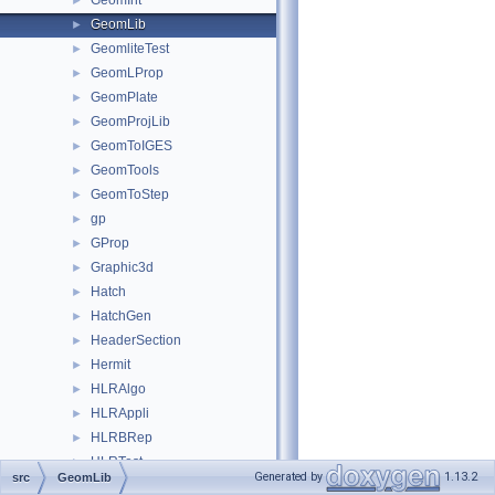
GeomInt
►
GeomLib
►
GeomliteTest
►
GeomLProp
►
GeomPlate
►
GeomProjLib
►
GeomToIGES
►
GeomTools
►
GeomToStep
►
gp
►
GProp
►
Graphic3d
►
Hatch
►
HatchGen
►
HeaderSection
►
Hermit
►
HLRAlgo
►
HLRAppli
►
HLRBRep
►
HLRTest
►
Generated by
1.13.2
src
GeomLib
HLRTopoBRep
►