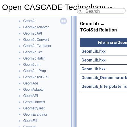
GCE2d
►
Open CASCADE Technology
7.9.0
GCPnts
►
Geom
►
Geom2d
►
GeomLib →
Geom2dAdaptor
►
TColStd Relation
Geom2dAPI
►
Geom2dConvert
►
File in src/Geo
Geom2dEvaluator
►
GeomLib.hxx
Geom2dGcc
►
Geom2dHatch
►
GeomLib.hxx
Geom2dInt
►
GeomLib.hxx
Geom2dLProp
►
Geom2dToIGES
GeomLib_DenominatorMu
►
GeomAbs
►
GeomLib_Interpolate.hx
GeomAdaptor
►
GeomAPI
►
GeomConvert
►
GeometryTest
►
GeomEvaluator
►
GeomFill
►