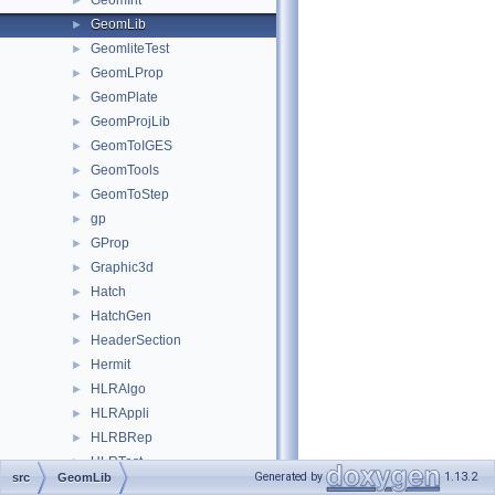
GeomInt
►
GeomLib
►
GeomliteTest
►
GeomLProp
►
GeomPlate
►
GeomProjLib
►
GeomToIGES
►
GeomTools
►
GeomToStep
►
gp
►
GProp
►
Graphic3d
►
Hatch
►
HatchGen
►
HeaderSection
►
Hermit
►
HLRAlgo
►
HLRAppli
►
HLRBRep
►
HLRTest
►
Generated by
1.13.2
src
GeomLib
HLRTopoBRep
►