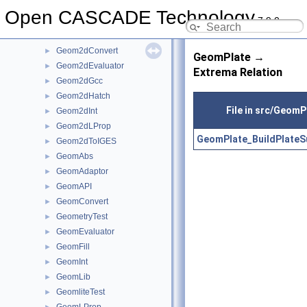
Geom2d
►
Open CASCADE Technology
7.9.0
Geom2dAdaptor
►
Geom2dAPI
►
Geom2dConvert
►
GeomPlate →
Geom2dEvaluator
►
Extrema Relation
Geom2dGcc
►
Geom2dHatch
►
File in src/GeomP
Geom2dInt
►
Geom2dLProp
►
GeomPlate_BuildPlateS
Geom2dToIGES
►
GeomAbs
►
GeomAdaptor
►
GeomAPI
►
GeomConvert
►
GeometryTest
►
GeomEvaluator
►
GeomFill
►
GeomInt
►
GeomLib
►
GeomliteTest
►