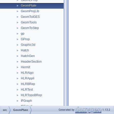
GeomLProp
►
GeomPlate
►
GeomProjLib
►
GeomToIGES
►
GeomTools
►
GeomToStep
►
gp
►
GProp
►
Graphic3d
►
Hatch
►
HatchGen
►
HeaderSection
►
Hermit
►
HLRAlgo
►
HLRAppli
►
HLRBRep
►
HLRTest
►
HLRTopoBRep
►
IFGraph
►
IFSelect
►
Generated by
1.13.2
src
GeomPlate
IGESAppli
►