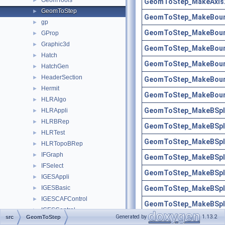
GeomTools
►
GeomToStep_MakeAxis2
GeomToStep
►
GeomToStep_MakeBoun
gp
►
GeomToStep_MakeBoun
GProp
►
Graphic3d
►
GeomToStep_MakeBoun
Hatch
►
GeomToStep_MakeBoun
HatchGen
►
HeaderSection
►
GeomToStep_MakeBoun
Hermit
►
GeomToStep_MakeBoun
HLRAlgo
►
GeomToStep_MakeBSpli
HLRAppli
►
HLRBRep
►
GeomToStep_MakeBSpli
HLRTest
►
GeomToStep_MakeBSpli
HLRTopoBRep
►
IFGraph
►
GeomToStep_MakeBSpli
IFSelect
►
GeomToStep_MakeBSpli
IGESAppli
►
GeomToStep_MakeBSpli
IGESBasic
►
IGESCAFControl
►
GeomToStep_MakeBSpli
IGESControl
►
Generated by
1.13.2
src
GeomToStep
GeomToStep_MakeBSpli
IGESConvGeom
►