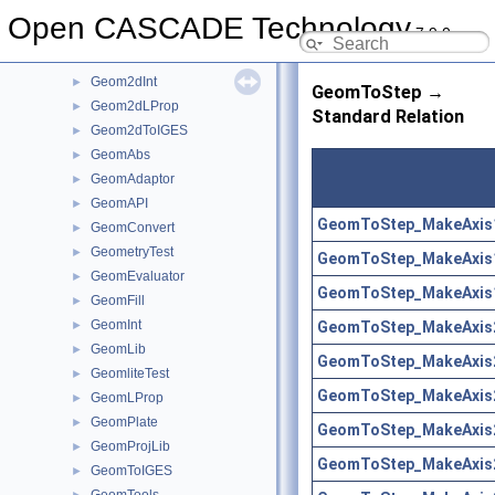
Geom2dEvaluator
►
Open CASCADE Technology
7.9.0
Geom2dGcc
►
Geom2dHatch
►
Geom2dInt
►
GeomToStep →
Geom2dLProp
►
Standard Relation
Geom2dToIGES
►
GeomAbs
►
GeomAdaptor
►
GeomAPI
►
GeomToStep_MakeAxis1
GeomConvert
►
GeometryTest
►
GeomToStep_MakeAxis1
GeomEvaluator
►
GeomToStep_MakeAxis1
GeomFill
►
GeomInt
GeomToStep_MakeAxis2
►
GeomLib
►
GeomToStep_MakeAxis2
GeomliteTest
►
GeomToStep_MakeAxis2
GeomLProp
►
GeomPlate
►
GeomToStep_MakeAxis2
GeomProjLib
►
GeomToStep_MakeAxis2
GeomToIGES
►