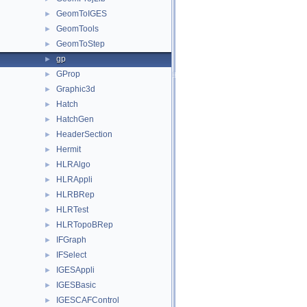
GeomToIGES
►
GeomTools
►
GeomToStep
►
gp
►
GProp
►
Graphic3d
►
Hatch
►
HatchGen
►
HeaderSection
►
Hermit
►
HLRAlgo
►
HLRAppli
►
HLRBRep
►
HLRTest
►
HLRTopoBRep
►
IFGraph
►
IFSelect
►
IGESAppli
►
IGESBasic
►
IGESCAFControl
►