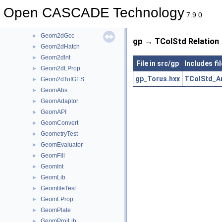
Geom2dAPI
►
Open CASCADE Technology
Geom2dConvert
►
7.9.0
Geom2dEvaluator
►
Geom2dGcc
►
gp → TColStd Relation
Geom2dHatch
►
Geom2dInt
►
File in src/gp
Includes fi
Geom2dLProp
►
gp_Torus.hxx
TColStd_Ar
Geom2dToIGES
►
GeomAbs
►
GeomAdaptor
►
GeomAPI
►
GeomConvert
►
GeometryTest
►
GeomEvaluator
►
GeomFill
►
GeomInt
►
GeomLib
►
GeomliteTest
►
GeomLProp
►
GeomPlate
►
GeomProjLib
►