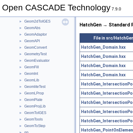
Geom2dHatch
►
Open CASCADE Technology
Geom2dInt
►
7.9.0
Geom2dLProp
►
Geom2dToIGES
►
HatchGen → Standard R
GeomAbs
►
GeomAdaptor
►
File in src/HatchGe
GeomAPI
►
HatchGen_Domain.hxx
GeomConvert
►
GeometryTest
►
HatchGen_Domain.hxx
GeomEvaluator
►
HatchGen_Domain.hxx
GeomFill
►
GeomInt
►
HatchGen_Domain.hxx
GeomLib
►
HatchGen_IntersectionPoi
GeomliteTest
►
HatchGen_IntersectionPoi
GeomLProp
►
GeomPlate
►
HatchGen_IntersectionPoi
GeomProjLib
►
HatchGen_IntersectionPoi
GeomToIGES
►
GeomTools
►
HatchGen_IntersectionPoi
GeomToStep
►
HatchGen_PointOnElemen
gp
►