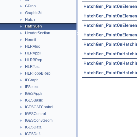
HatchGen_PointOnElemen
GProp
►
Graphic3d
►
HatchGen_PointOnElemen
Hatch
►
HatchGen_PointOnElemen
HatchGen
►
HeaderSection
►
HatchGen_PointOnElemen
Hermit
►
HatchGen_PointOnHatchi
HLRAlgo
►
HLRAppli
HatchGen_PointOnHatchi
►
HLRBRep
►
HatchGen_PointOnHatchi
HLRTest
►
HatchGen_PointOnHatchi
HLRTopoBRep
►
IFGraph
►
IFSelect
►
IGESAppli
►
IGESBasic
►
IGESCAFControl
►
IGESControl
►
IGESConvGeom
►
IGESData
►
IGESDefs
►