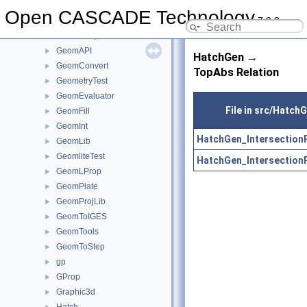
Geom2dToIGES
►
Open CASCADE Technology
7.9.0
GeomAbs
►
GeomAdaptor
►
GeomAPI
►
HatchGen →
GeomConvert
►
TopAbs Relation
GeometryTest
►
GeomEvaluator
►
File in src/Hatch
GeomFill
►
GeomInt
►
HatchGen_IntersectionP
GeomLib
►
GeomliteTest
►
HatchGen_IntersectionP
GeomLProp
►
GeomPlate
►
GeomProjLib
►
GeomToIGES
►
GeomTools
►
GeomToStep
►
gp
►
GProp
►
Graphic3d
►