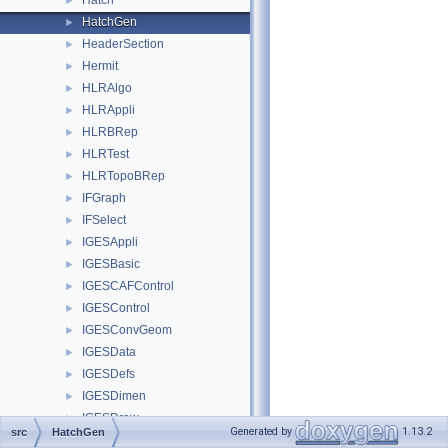
Hatch
►
HatchGen
►
HeaderSection
►
Hermit
►
HLRAlgo
►
HLRAppli
►
HLRBRep
►
HLRTest
►
HLRTopoBRep
►
IFGraph
►
IFSelect
►
IGESAppli
►
IGESBasic
►
IGESCAFControl
►
IGESControl
►
IGESConvGeom
►
IGESData
►
IGESDefs
►
IGESDimen
►
IGESDraw
►
Generated by
1.13.2
src
HatchGen
IGESFile
►