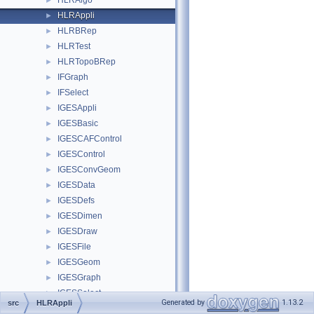
HLRAlgo
►
HLRAppli
►
HLRBRep
►
HLRTest
►
HLRTopoBRep
►
IFGraph
►
IFSelect
►
IGESAppli
►
IGESBasic
►
IGESCAFControl
►
IGESControl
►
IGESConvGeom
►
IGESData
►
IGESDefs
►
IGESDimen
►
IGESDraw
►
IGESFile
►
IGESGeom
►
IGESGraph
►
IGESSelect
►
Generated by
1.13.2
src
HLRAppli
IGESSolid
►