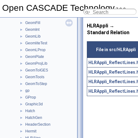
GeomConvert
►
Open CASCADE Technology
7.9.0
GeometryTest
►
GeomEvaluator
►
GeomFill
►
HLRAppli →
GeomInt
►
Standard Relation
GeomLib
►
GeomliteTest
►
File in src/HLRAppli
GeomLProp
►
GeomPlate
►
HLRAppli_ReflectLines.
GeomProjLib
►
GeomToIGES
►
HLRAppli_ReflectLines.
GeomTools
►
HLRAppli_ReflectLines.
GeomToStep
►
gp
HLRAppli_ReflectLines.
►
GProp
►
Graphic3d
►
Hatch
►
HatchGen
►
HeaderSection
►
Hermit
►