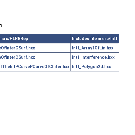
n
in src/HLRBRep
Includes file in src/Intf
OfInterCSurf.hxx
Intf_Array1OfLin.hxx
OfInterCSurf.hxx
Intf_Interference.hxx
TheIntPCurvePCurveOfCInter.hxx
Intf_Polygon2d.hxx