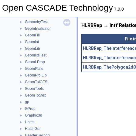
GeomAdaptor
►
Open CASCADE Technology
GeomAPI
►
7.9.0
GeomConvert
►
GeometryTest
►
HLRBRep → Intf Relatio
GeomEvaluator
►
GeomFill
►
File 
GeomInt
►
HLRBRep_TheInterference
GeomLib
►
GeomliteTest
►
HLRBRep_TheInterference
GeomLProp
►
HLRBRep_ThePolygon2dOf
GeomPlate
►
GeomProjLib
►
GeomToIGES
►
GeomTools
►
GeomToStep
►
gp
►
GProp
►
Graphic3d
►
Hatch
►
HatchGen
►
HeaderSection
►