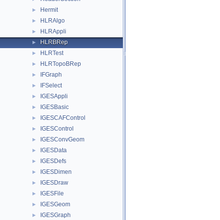
Hermit
►
HLRAlgo
►
HLRAppli
►
HLRBRep
►
HLRTest
►
HLRTopoBRep
►
IFGraph
►
IFSelect
►
IGESAppli
►
IGESBasic
►
IGESCAFControl
►
IGESControl
►
IGESConvGeom
►
IGESData
►
IGESDefs
►
IGESDimen
►
IGESDraw
►
IGESFile
►
IGESGeom
►
IGESGraph
►