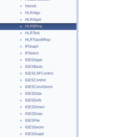
Hermit
►
HLRAlgo
►
HLRAppli
►
HLRBRep
►
HLRTest
►
HLRTopoBRep
►
IFGraph
►
IFSelect
►
IGESAppli
►
IGESBasic
►
IGESCAFControl
►
IGESControl
►
IGESConvGeom
►
IGESData
►
IGESDefs
►
IGESDimen
►
IGESDraw
►
IGESFile
►
IGESGeom
►
IGESGraph
►