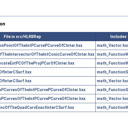
ion
File in src/HLRBRep
Includes 
onPointOfTheIntPCurvePCurveOfCInter.hxx
math_Vector.hx
TheIntersectorOfTheIntConicCurveOfCInter.hxx
math_FunctionWi
ateExtPCOfTheProjPCurOfCInter.hxx
math_FunctionWi
fInterCSurf.hxx
math_FunctionS
fInterCSurf.hxx
math_Vector.hx
PCurvesOfTheIntPCurvePCurveOfCInter.hxx
math_FunctionS
PCurvesOfTheIntPCurvePCurveOfCInter.hxx
math_Vector.hx
cOfTheQuadCurvExactInterCSurf.hxx
math_FunctionWi