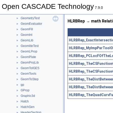
GeomAdaptor
►
Open CASCADE Technology
GeomAPI
►
7.9.0
GeomConvert
►
GeometryTest
►
HLRBRep → math Relat
GeomEvaluator
►
GeomFill
►
GeomInt
►
HLRBRep_ExactIntersecti
GeomLib
►
GeomliteTest
►
HLRBRep_MyImpParToolOf
GeomLProp
►
HLRBRep_PCLocFOfTheLoc
GeomPlate
►
GeomProjLib
►
HLRBRep_TheCSFunctionO
GeomToIGES
►
HLRBRep_TheCSFunctionO
GeomTools
►
HLRBRep_TheDistBetween
GeomToStep
►
gp
►
HLRBRep_TheDistBetween
GProp
►
HLRBRep_TheQuadCurvFun
Graphic3d
►
Hatch
►
HatchGen
►
HeaderSection
►