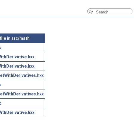
file in src/math
x
thDerivative.hxx
thDerivative.hxx
etWithDerivatives.hxx
x
etWithDerivatives.hxx
x
thDerivative.hxx