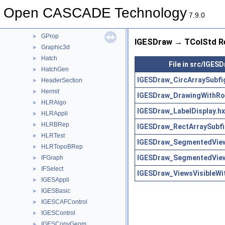
GeomTools
►
Open CASCADE Technology
GeomToStep
►
7.9.0
gp
►
GProp
►
IGESDraw → TColStd Re
Graphic3d
►
Hatch
►
File in src/IGES
HatchGen
►
IGESDraw_CircArraySubfi
HeaderSection
►
Hermit
►
IGESDraw_DrawingWithRot
HLRAlgo
►
IGESDraw_LabelDisplay.hx
HLRAppli
►
HLRBRep
►
IGESDraw_RectArraySubfi
HLRTest
►
IGESDraw_SegmentedView
HLRTopoBRep
►
IGESDraw_SegmentedView
IFGraph
►
IFSelect
►
IGESDraw_ViewsVisibleWit
IGESAppli
►
IGESBasic
►
IGESCAFControl
►
IGESControl
►
IGESConvGeom
►