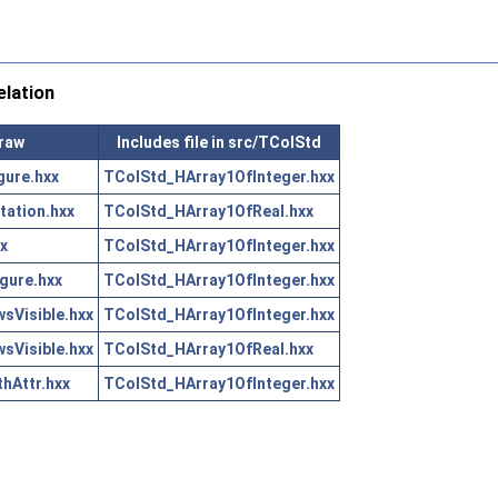
lation
Draw
Includes file in src/TColStd
gure.hxx
TColStd_HArray1OfInteger.hxx
ation.hxx
TColStd_HArray1OfReal.hxx
x
TColStd_HArray1OfInteger.hxx
gure.hxx
TColStd_HArray1OfInteger.hxx
sVisible.hxx
TColStd_HArray1OfInteger.hxx
sVisible.hxx
TColStd_HArray1OfReal.hxx
hAttr.hxx
TColStd_HArray1OfInteger.hxx