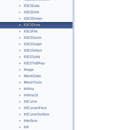
IGESData
►
IGESDefs
►
IGESDimen
►
IGESDraw
►
IGESFile
►
IGESGeom
►
IGESGraph
►
IGESSelect
►
IGESSolid
►
IGESToBRep
►
Image
►
IMeshData
►
IMeshTools
►
IntAna
►
IntAna2d
►
IntCurve
►
IntCurvesFace
►
IntCurveSurface
►
Interface
►
Intf
►