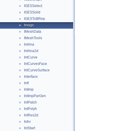
IGESSelect
►
IGESSolid
►
IGESToBRep
►
Image
►
IMeshData
►
IMeshTools
►
IntAna
►
IntAna2d
►
IntCurve
►
IntCurvesFace
►
IntCurveSurface
►
Interface
►
Intf
►
IntImp
►
IntImpParGen
►
IntPatch
►
IntPolyh
►
IntRes2d
►
Intrv
►
IntStart
►