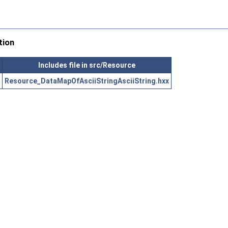
tion
Includes file in src/Resource
Resource_DataMapOfAsciiStringAsciiString.hxx