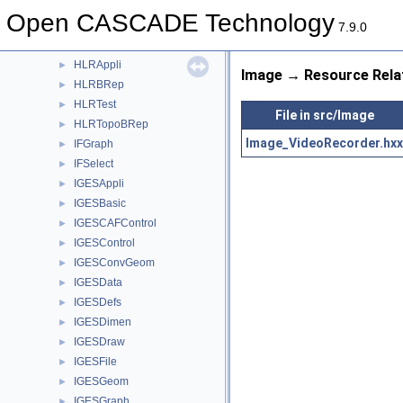
HeaderSection
►
Open CASCADE Technology
Hermit
►
7.9.0
HLRAlgo
►
HLRAppli
►
Image → Resource Rela
HLRBRep
►
HLRTest
►
File in src/Image
HLRTopoBRep
►
Image_VideoRecorder.hxx
IFGraph
►
IFSelect
►
IGESAppli
►
IGESBasic
►
IGESCAFControl
►
IGESControl
►
IGESConvGeom
►
IGESData
►
IGESDefs
►
IGESDimen
►
IGESDraw
►
IGESFile
►
IGESGeom
►
IGESGraph
►