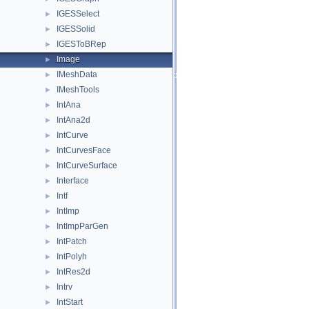
IGESSelect
►
IGESSolid
►
IGESToBRep
►
Image
►
IMeshData
►
IMeshTools
►
IntAna
►
IntAna2d
►
IntCurve
►
IntCurvesFace
►
IntCurveSurface
►
Interface
►
Intf
►
IntImp
►
IntImpParGen
►
IntPatch
►
IntPolyh
►
IntRes2d
►
Intrv
►
IntStart
►