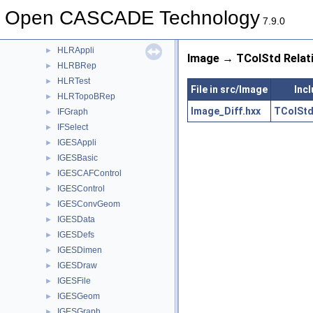
HeaderSection
►
Open CASCADE Technology
Hermit
►
7.9.0
HLRAlgo
►
HLRAppli
►
Image → TColStd Relat
HLRBRep
►
HLRTest
►
File in src/Image
Incl
HLRTopoBRep
►
Image_Diff.hxx
TColStd
IFGraph
►
IFSelect
►
IGESAppli
►
IGESBasic
►
IGESCAFControl
►
IGESControl
►
IGESConvGeom
►
IGESData
►
IGESDefs
►
IGESDimen
►
IGESDraw
►
IGESFile
►
IGESGeom
►
IGESGraph
►