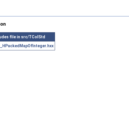
ion
udes file in src/TColStd
_HPackedMapOfInteger.hxx