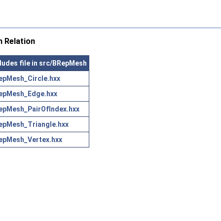
 Relation
ludes file in src/BRepMesh
epMesh_Circle.hxx
epMesh_Edge.hxx
epMesh_PairOfIndex.hxx
epMesh_Triangle.hxx
epMesh_Vertex.hxx