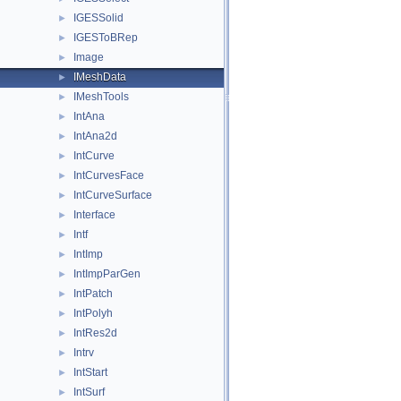
IGESSolid
►
IGESToBRep
►
Image
►
IMeshData
►
IMeshTools
►
IntAna
►
IntAna2d
►
IntCurve
►
IntCurvesFace
►
IntCurveSurface
►
Interface
►
Intf
►
IntImp
►
IntImpParGen
►
IntPatch
►
IntPolyh
►
IntRes2d
►
Intrv
►
IntStart
►
IntSurf
►