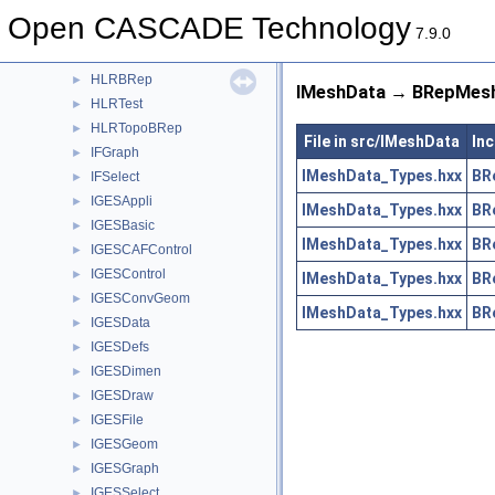
Hermit
►
Open CASCADE Technology
HLRAlgo
►
7.9.0
HLRAppli
►
HLRBRep
►
IMeshData → BRepMesh
HLRTest
►
HLRTopoBRep
►
File in src/IMeshData
Inc
IFGraph
►
IMeshData_Types.hxx
BR
IFSelect
►
IGESAppli
►
IMeshData_Types.hxx
BR
IGESBasic
►
IMeshData_Types.hxx
BR
IGESCAFControl
►
IGESControl
►
IMeshData_Types.hxx
BR
IGESConvGeom
►
IMeshData_Types.hxx
BR
IGESData
►
IGESDefs
►
IGESDimen
►
IGESDraw
►
IGESFile
►
IGESGeom
►
IGESGraph
►
IGESSelect
►