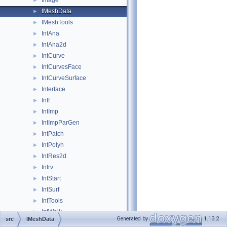
Image
►
IMeshData
►
IMeshTools
►
IntAna
►
IntAna2d
►
IntCurve
►
IntCurvesFace
►
IntCurveSurface
►
Interface
►
Intf
►
IntImp
►
IntImpParGen
►
IntPatch
►
IntPolyh
►
IntRes2d
►
Intrv
►
IntStart
►
IntSurf
►
IntTools
►
IntWalk
►
Generated by
1.13.2
src
IMeshData
IVtk
►