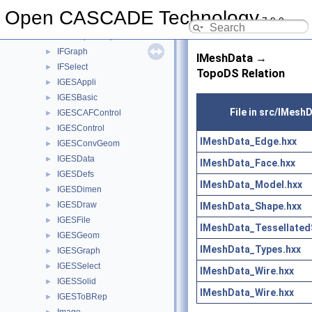
HLRBRep
►
Open CASCADE Technology
7.9.0
HLRTest
►
HLRTopoBRep
►
IFGraph
►
IMeshData →
IFSelect
►
TopoDS Relation
IGESAppli
►
IGESBasic
►
File in src/IMesh
IGESCAFControl
►
IGESControl
►
IMeshData_Edge.hxx
IGESConvGeom
►
IGESData
►
IMeshData_Face.hxx
IGESDefs
►
IMeshData_Model.hxx
IGESDimen
►
IGESDraw
IMeshData_Shape.hxx
►
IGESFile
►
IMeshData_Tessellated
IGESGeom
►
IMeshData_Types.hxx
IGESGraph
►
IGESSelect
►
IMeshData_Wire.hxx
IGESSolid
►
IMeshData_Wire.hxx
IGESToBRep
►