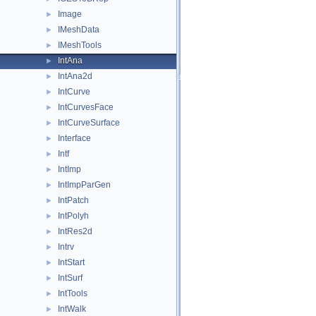
Image
►
IMeshData
►
IMeshTools
►
IntAna
►
IntAna2d
►
IntCurve
►
IntCurvesFace
►
IntCurveSurface
►
Interface
►
Intf
►
IntImp
►
IntImpParGen
►
IntPatch
►
IntPolyh
►
IntRes2d
►
Intrv
►
IntStart
►
IntSurf
►
IntTools
►
IntWalk
►