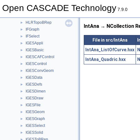
HLRAppli
►
Open CASCADE Technology
HLRBRep
►
7.9.0
HLRTest
►
HLRTopoBRep
►
IntAna → NCollection R
IFGraph
►
IFSelect
►
File in src/IntAna
I
IGESAppli
►
IntAna_ListOfCurve.hxx
N
IGESBasic
►
IGESCAFControl
►
IntAna_Quadric.hxx
N
IGESControl
►
IGESConvGeom
►
IGESData
►
IGESDefs
►
IGESDimen
►
IGESDraw
►
IGESFile
►
IGESGeom
►
IGESGraph
►
IGESSelect
►
IGESSolid
►
IGESToBRep
►