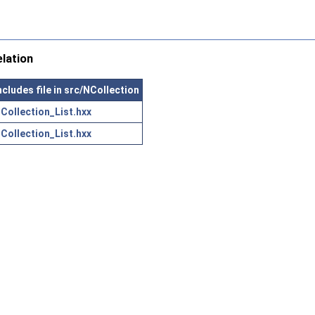
elation
ncludes file in src/NCollection
Collection_List.hxx
Collection_List.hxx