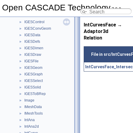
IGESAppli
►
Open CASCADE Technology
7.9.0
IGESBasic
►
IGESCAFControl
►
IGESControl
►
IntCurvesFace →
IGESConvGeom
►
Adaptor3d
IGESData
►
Relation
IGESDefs
►
IGESDimen
►
File in src/IntCurves
IGESDraw
►
IGESFile
►
IntCurvesFace_Intersec
IGESGeom
►
IGESGraph
►
IGESSelect
►
IGESSolid
►
IGESToBRep
►
Image
►
IMeshData
►
IMeshTools
►
IntAna
►
IntAna2d
►