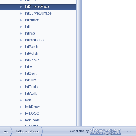
IntCurve
►
IntCurvesFace
►
IntCurveSurface
►
Interface
►
Intf
►
IntImp
►
IntImpParGen
►
IntPatch
►
IntPolyh
►
IntRes2d
►
Intrv
►
IntStart
►
IntSurf
►
IntTools
►
IntWalk
►
IVtk
►
IVtkDraw
►
IVtkOCC
►
IVtkTools
►
IVtkVTK
►
Generated by
1.13.2
src
IntCurvesFace
Law
►