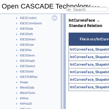
IGESAppli
►
Open CASCADE Technology
7.9.0
IGESBasic
►
IGESCAFControl
►
IGESControl
►
IntCurvesFace →
IGESConvGeom
►
Standard Relation
IGESData
►
IGESDefs
►
File in src/IntCur
IGESDimen
►
IGESDraw
►
IntCurvesFace_ShapeInt
IGESFile
►
IGESGeom
►
IntCurvesFace_ShapeInt
IGESGraph
►
IntCurvesFace_ShapeInt
IGESSelect
►
IGESSolid
IntCurvesFace_ShapeInt
►
IGESToBRep
►
IntCurvesFace_ShapeInt
Image
►
IntCurvesFace_ShapeInt
IMeshData
►
IMeshTools
►
IntAna
►
IntAna2d
►