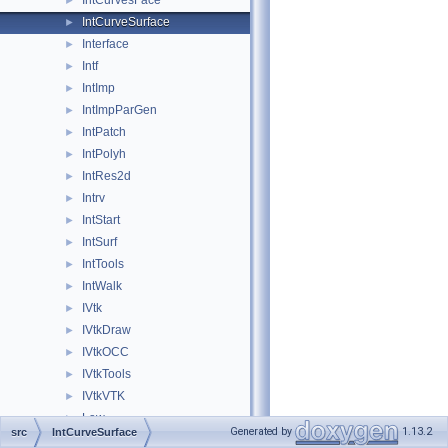
IntCurvesFace
►
IntCurveSurface
►
Interface
►
Intf
►
IntImp
►
IntImpParGen
►
IntPatch
►
IntPolyh
►
IntRes2d
►
Intrv
►
IntStart
►
IntSurf
►
IntTools
►
IntWalk
►
IVtk
►
IVtkDraw
►
IVtkOCC
►
IVtkTools
►
IVtkVTK
►
Law
►
Generated by
1.13.2
src
IntCurveSurface
LDOM
►