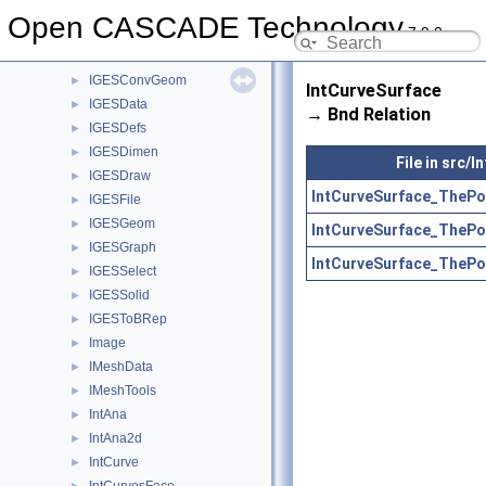
IGESBasic
►
Open CASCADE Technology
7.9.0
IGESCAFControl
►
IGESControl
►
IGESConvGeom
►
IntCurveSurface
IGESData
►
→ Bnd Relation
IGESDefs
►
IGESDimen
►
File in src/
IGESDraw
►
IntCurveSurface_ThePo
IGESFile
►
IGESGeom
►
IntCurveSurface_ThePo
IGESGraph
►
IntCurveSurface_ThePo
IGESSelect
►
IGESSolid
►
IGESToBRep
►
Image
►
IMeshData
►
IMeshTools
►
IntAna
►
IntAna2d
►
IntCurve
►