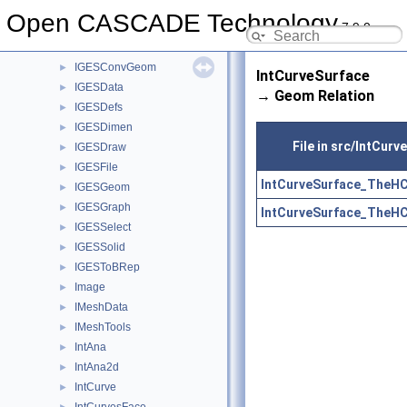
IGESBasic
►
Open CASCADE Technology
7.9.0
IGESCAFControl
►
IGESControl
►
IGESConvGeom
►
IntCurveSurface
IGESData
►
→ Geom Relation
IGESDefs
►
IGESDimen
►
File in src/IntCurv
IGESDraw
►
IGESFile
►
IntCurveSurface_TheHC
IGESGeom
►
IGESGraph
►
IntCurveSurface_TheHC
IGESSelect
►
IGESSolid
►
IGESToBRep
►
Image
►
IMeshData
►
IMeshTools
►
IntAna
►
IntAna2d
►
IntCurve
►