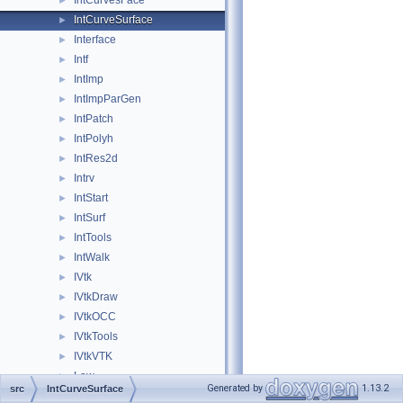
IntCurvesFace
►
IntCurveSurface
►
Interface
►
Intf
►
IntImp
►
IntImpParGen
►
IntPatch
►
IntPolyh
►
IntRes2d
►
Intrv
►
IntStart
►
IntSurf
►
IntTools
►
IntWalk
►
IVtk
►
IVtkDraw
►
IVtkOCC
►
IVtkTools
►
IVtkVTK
►
Law
►
Generated by
1.13.2
src
IntCurveSurface
LDOM
►