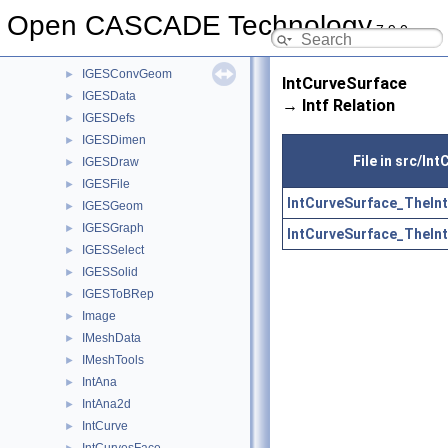
IGESBasic
►
Open CASCADE Technology
7.9.0
IGESCAFControl
►
IGESControl
►
IGESConvGeom
►
IntCurveSurface
IGESData
►
→ Intf Relation
IGESDefs
►
IGESDimen
►
File in src/In
IGESDraw
►
IGESFile
►
IntCurveSurface_TheInt
IGESGeom
►
IGESGraph
►
IntCurveSurface_TheInt
IGESSelect
►
IGESSolid
►
IGESToBRep
►
Image
►
IMeshData
►
IMeshTools
►
IntAna
►
IntAna2d
►
IntCurve
►