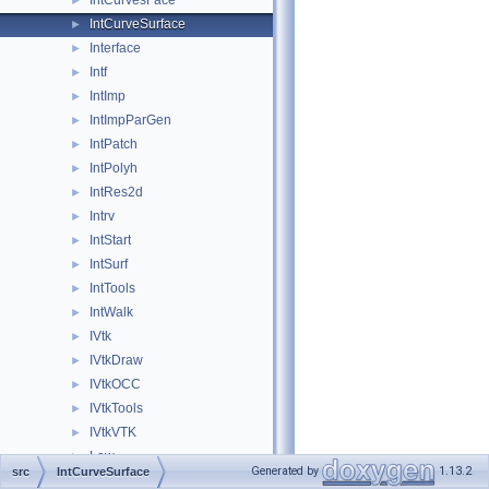
IntCurvesFace
►
IntCurveSurface
►
Interface
►
Intf
►
IntImp
►
IntImpParGen
►
IntPatch
►
IntPolyh
►
IntRes2d
►
Intrv
►
IntStart
►
IntSurf
►
IntTools
►
IntWalk
►
IVtk
►
IVtkDraw
►
IVtkOCC
►
IVtkTools
►
IVtkVTK
►
Law
►
Generated by
1.13.2
src
IntCurveSurface
LDOM
►