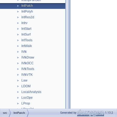
IntImpParGen
►
IntPatch
►
IntPolyh
►
IntRes2d
►
Intrv
►
IntStart
►
IntSurf
►
IntTools
►
IntWalk
►
IVtk
►
IVtkDraw
►
IVtkOCC
►
IVtkTools
►
IVtkVTK
►
Law
►
LDOM
►
LocalAnalysis
►
LocOpe
►
LProp
►
LProp3d
►
Generated by
1.13.2
src
IntPatch
MAT
►