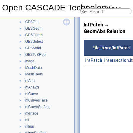
IGESDefs
►
Open CASCADE Technology
7.9.0
IGESDimen
►
IGESDraw
►
IGESFile
►
IntPatch →
IGESGeom
►
GeomAbs Relation
IGESGraph
►
IGESSelect
►
File in src/IntPatch
IGESSolid
►
IGESToBRep
►
IntPatch_Intersection.h
Image
►
IMeshData
►
IMeshTools
►
IntAna
►
IntAna2d
►
IntCurve
►
IntCurvesFace
►
IntCurveSurface
►
Interface
►
Intf
►
IntImp
►