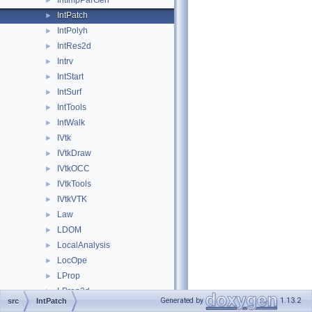
IntImpParGen
►
IntPatch
►
IntPolyh
►
IntRes2d
►
Intrv
►
IntStart
►
IntSurf
►
IntTools
►
IntWalk
►
IVtk
►
IVtkDraw
►
IVtkOCC
►
IVtkTools
►
IVtkVTK
►
Law
►
LDOM
►
LocalAnalysis
►
LocOpe
►
LProp
►
LProp3d
►
Generated by
1.13.2
src
IntPatch
MAT
►