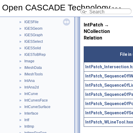
IGESDefs
►
Open CASCADE Technology
7.9.0
IGESDimen
►
IGESDraw
►
IGESFile
►
IntPatch →
IGESGeom
►
NCollection
IGESGraph
►
Relation
IGESSelect
►
IGESSolid
►
File in
IGESToBRep
►
Image
►
IntPatch_Intersection.h
IMeshData
►
IMeshTools
►
IntPatch_SequenceOfIW
IntAna
►
IntPatch_SequenceOfLi
IntAna2d
►
IntCurve
IntPatch_SequenceOfP
►
IntCurvesFace
►
IntPatch_SequenceOfPo
IntCurveSurface
►
IntPatch_SequenceOfS
Interface
►
Intf
►
IntPatch_WLineTool.hxx
IntImp
►