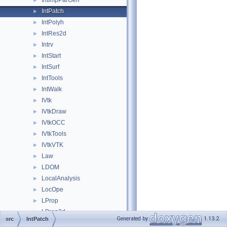
IntImpParGen
►
IntPatch
►
IntPolyh
►
IntRes2d
►
Intrv
►
IntStart
►
IntSurf
►
IntTools
►
IntWalk
►
IVtk
►
IVtkDraw
►
IVtkOCC
►
IVtkTools
►
IVtkVTK
►
Law
►
LDOM
►
LocalAnalysis
►
LocOpe
►
LProp
►
LProp3d
►
Generated by
1.13.2
src
IntPatch
MAT
►