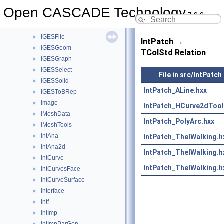
IGESDefs
►
Open CASCADE Technology
7.9.0
IGESDimen
►
IGESDraw
►
IGESFile
►
IntPatch →
IGESGeom
►
TColStd Relation
IGESGraph
►
IGESSelect
►
File in src/IntPatch
IGESSolid
►
IntPatch_ALine.hxx
IGESToBRep
►
Image
►
IntPatch_HCurve2dTool
IMeshData
►
IntPatch_PolyArc.hxx
IMeshTools
►
IntAna
IntPatch_TheIWalking.h
►
IntAna2d
►
IntPatch_TheIWalking.h
IntCurve
►
IntPatch_TheIWalking.h
IntCurvesFace
►
IntCurveSurface
►
Interface
►
Intf
►
IntImp
►