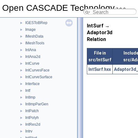
IGESGraph
►
Open CASCADE Technology
7.9.0
IGESSelect
►
IGESSolid
►
IGESToBRep
►
IntSurf →
Image
►
Adaptor3d
IMeshData
►
Relation
IMeshTools
►
IntAna
►
File in
Include
IntAna2d
►
src/IntSurf
src/Ad
IntCurve
►
IntSurf.hxx
Adaptor3d_
IntCurvesFace
►
IntCurveSurface
►
Interface
►
Intf
►
IntImp
►
IntImpParGen
►
IntPatch
►
IntPolyh
►
IntRes2d
►
Intrv
►