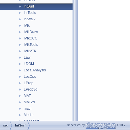
IntStart
►
IntSurf
►
IntTools
►
IntWalk
►
IVtk
►
IVtkDraw
►
IVtkOCC
►
IVtkTools
►
IVtkVTK
►
Law
►
LDOM
►
LocalAnalysis
►
LocOpe
►
LProp
►
LProp3d
►
MAT
►
MAT2d
►
math
►
Media
►
MeshTest
►
Generated by
1.13.2
src
IntSurf
MeshVS
►