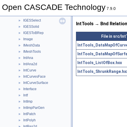
IGESFile
►
Open CASCADE Technology
IGESGeom
►
7.9.0
IGESGraph
►
IGESSelect
►
IntTools → Bnd Relatio
IGESSolid
►
IGESToBRep
►
File in src/In
Image
►
IntTools_DataMapOfCurv
IMeshData
►
IMeshTools
►
IntTools_DataMapOfSurf
IntAna
►
IntTools_ListOfBox.hxx
IntAna2d
►
IntCurve
►
IntTools_ShrunkRange.hx
IntCurvesFace
►
IntCurveSurface
►
Interface
►
Intf
►
IntImp
►
IntImpParGen
►
IntPatch
►
IntPolyh
►
IntRes2d
►