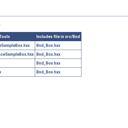
n
tTools
Includes file in src/Bnd
eSampleBox.hxx
Bnd_Box.hxx
aceSampleBox.hxx
Bnd_Box.hxx
Bnd_Box.hxx
x
Bnd_Box.hxx