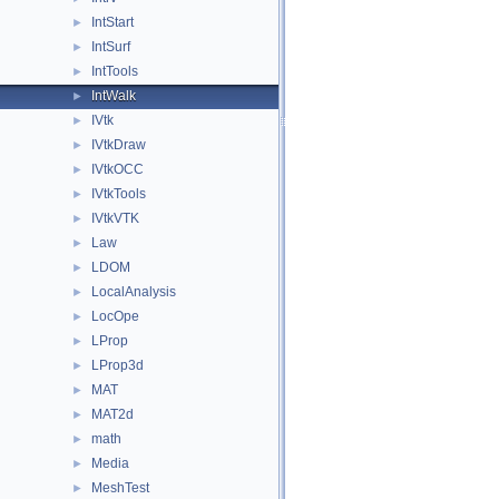
IntStart
►
IntSurf
►
IntTools
►
IntWalk
►
IVtk
►
IVtkDraw
►
IVtkOCC
►
IVtkTools
►
IVtkVTK
►
Law
►
LDOM
►
LocalAnalysis
►
LocOpe
►
LProp
►
LProp3d
►
MAT
►
MAT2d
►
math
►
Media
►
MeshTest
►