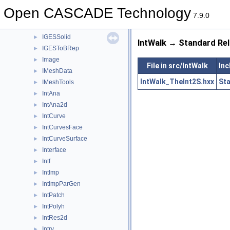
IGESGeom
►
Open CASCADE Technology
IGESGraph
►
7.9.0
IGESSelect
►
IGESSolid
►
IntWalk → Standard Rel
IGESToBRep
►
Image
►
File in src/IntWalk
Inc
IMeshData
►
IntWalk_TheInt2S.hxx
St
IMeshTools
►
IntAna
►
IntAna2d
►
IntCurve
►
IntCurvesFace
►
IntCurveSurface
►
Interface
►
Intf
►
IntImp
►
IntImpParGen
►
IntPatch
►
IntPolyh
►
IntRes2d
►
Intrv
►