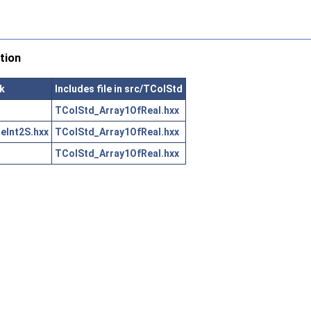
tion
lk
Includes file in src/TColStd
TColStd_Array1OfReal.hxx
eInt2S.hxx
TColStd_Array1OfReal.hxx
TColStd_Array1OfReal.hxx