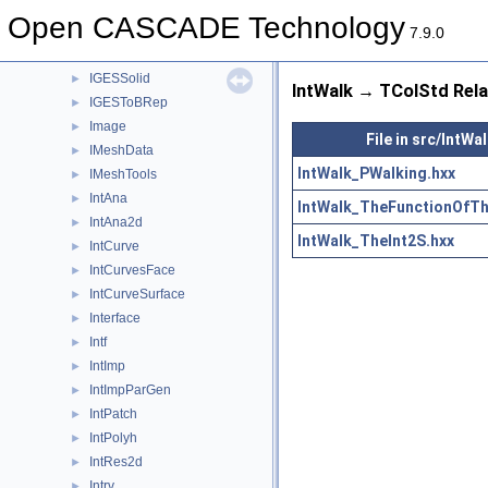
IGESGeom
►
Open CASCADE Technology
IGESGraph
►
7.9.0
IGESSelect
►
IGESSolid
►
IntWalk → TColStd Rela
IGESToBRep
►
Image
►
File in src/IntWa
IMeshData
►
IntWalk_PWalking.hxx
IMeshTools
►
IntAna
►
IntWalk_TheFunctionOfTh
IntAna2d
►
IntWalk_TheInt2S.hxx
IntCurve
►
IntCurvesFace
►
IntCurveSurface
►
Interface
►
Intf
►
IntImp
►
IntImpParGen
►
IntPatch
►
IntPolyh
►
IntRes2d
►
Intrv
►