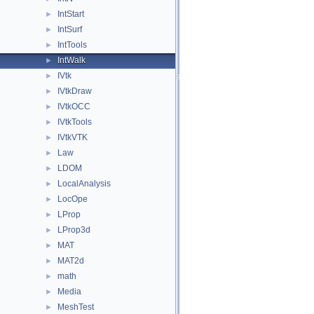
IntStart
►
IntSurf
►
IntTools
►
IntWalk
►
IVtk
►
IVtkDraw
►
IVtkOCC
►
IVtkTools
►
IVtkVTK
►
Law
►
LDOM
►
LocalAnalysis
►
LocOpe
►
LProp
►
LProp3d
►
MAT
►
MAT2d
►
math
►
Media
►
MeshTest
►