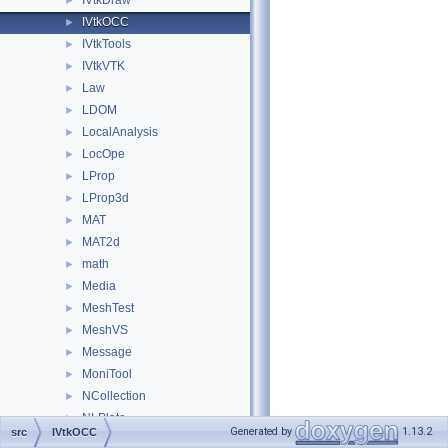
IVtkDraw
►
IVtkOCC
►
IVtkTools
►
IVtkVTK
►
Law
►
LDOM
►
LocalAnalysis
►
LocOpe
►
LProp
►
LProp3d
►
MAT
►
MAT2d
►
math
►
Media
►
MeshTest
►
MeshVS
►
Message
►
MoniTool
►
NCollection
►
NLPlate
►
Generated by
1.13.2
src
IVtkOCC
OpenGl
►