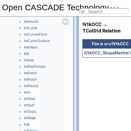
IMeshData
►
Open CASCADE Technology
7.9.0
IMeshTools
►
IntAna
►
IntAna2d
►
IVtkOCC →
IntCurve
►
TColStd Relation
IntCurvesFace
►
IntCurveSurface
►
File in src/IVtkOCC
Interface
►
IVtkOCC_ShapeMesher.
Intf
►
IntImp
►
IntImpParGen
►
IntPatch
►
IntPolyh
►
IntRes2d
►
Intrv
►
IntStart
►
IntSurf
►
IntTools
►
IntWalk
►
IVtk
►