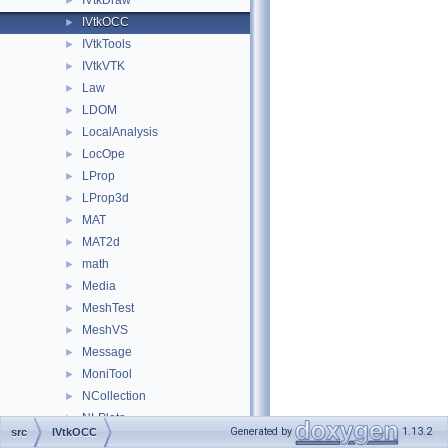
IVtkDraw
►
IVtkOCC
►
IVtkTools
►
IVtkVTK
►
Law
►
LDOM
►
LocalAnalysis
►
LocOpe
►
LProp
►
LProp3d
►
MAT
►
MAT2d
►
math
►
Media
►
MeshTest
►
MeshVS
►
Message
►
MoniTool
►
NCollection
►
NLPlate
►
Generated by
1.13.2
src
IVtkOCC
OpenGl
►