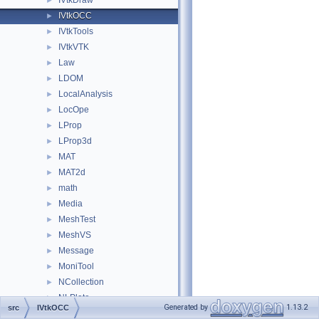
IVtkDraw
►
IVtkOCC
►
IVtkTools
►
IVtkVTK
►
Law
►
LDOM
►
LocalAnalysis
►
LocOpe
►
LProp
►
LProp3d
►
MAT
►
MAT2d
►
math
►
Media
►
MeshTest
►
MeshVS
►
Message
►
MoniTool
►
NCollection
►
NLPlate
►
Generated by
1.13.2
src
IVtkOCC
OpenGl
►