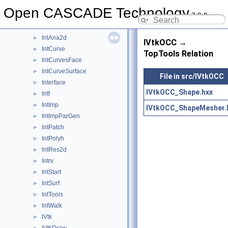
IMeshData
►
Open CASCADE Technology
7.9.0
IMeshTools
►
IntAna
►
IntAna2d
►
IVtkOCC →
IntCurve
►
TopTools Relation
IntCurvesFace
►
IntCurveSurface
►
File in src/IVtkOCC
Interface
►
IVtkOCC_Shape.hxx
Intf
►
IntImp
►
IVtkOCC_ShapeMesher.
IntImpParGen
►
IntPatch
►
IntPolyh
►
IntRes2d
►
Intrv
►
IntStart
►
IntSurf
►
IntTools
►
IntWalk
►
IVtk
►