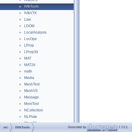
IVtkOCC
►
IVtkTools
►
IVtkVTK
►
Law
►
LDOM
►
LocalAnalysis
►
LocOpe
►
LProp
►
LProp3d
►
MAT
►
MAT2d
►
math
►
Media
►
MeshTest
►
MeshVS
►
Message
►
MoniTool
►
NCollection
►
NLPlate
►
OpenGl
►
Generated by
1.13.2
src
IVtkTools
OpenGlTest
►