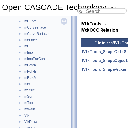
IMeshTools
►
Open CASCADE Technology
7.9.0
IntAna
►
IntAna2d
►
IntCurve
►
IVtkTools →
IntCurvesFace
►
IVtkOCC Relation
IntCurveSurface
►
Interface
►
File in src/IVtkTo
Intf
►
IVtkTools_ShapeDataSo
IntImp
►
IntImpParGen
►
IVtkTools_ShapeObject
IntPatch
►
IVtkTools_ShapePicker.
IntPolyh
►
IntRes2d
►
Intrv
►
IntStart
►
IntSurf
►
IntTools
►
IntWalk
►
IVtk
►
IVtkDraw
►