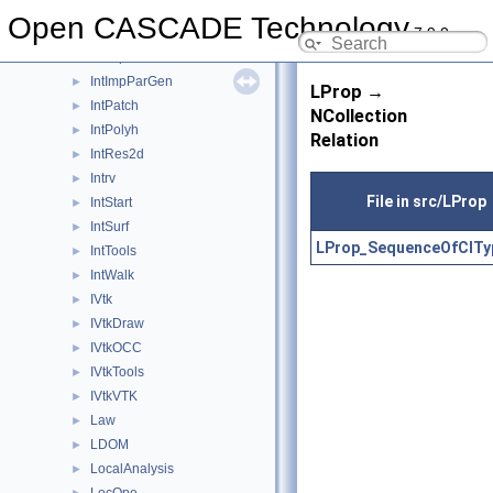
Interface
►
Open CASCADE Technology
7.9.0
Intf
►
IntImp
►
IntImpParGen
►
LProp →
IntPatch
►
NCollection
IntPolyh
►
Relation
IntRes2d
►
Intrv
►
File in src/LProp
IntStart
►
IntSurf
►
LProp_SequenceOfCITy
IntTools
►
IntWalk
►
IVtk
►
IVtkDraw
►
IVtkOCC
►
IVtkTools
►
IVtkVTK
►
Law
►
LDOM
►
LocalAnalysis
►