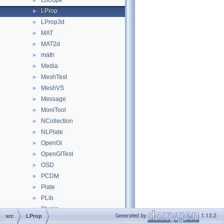
LocOpe
►
LProp
►
LProp3d
►
MAT
►
MAT2d
►
math
►
Media
►
MeshTest
►
MeshVS
►
Message
►
MoniTool
►
NCollection
►
NLPlate
►
OpenGl
►
OpenGlTest
►
OSD
►
PCDM
►
Plate
►
PLib
►
Plugin
►
Generated by
1.13.2
src
LProp
Poly
►