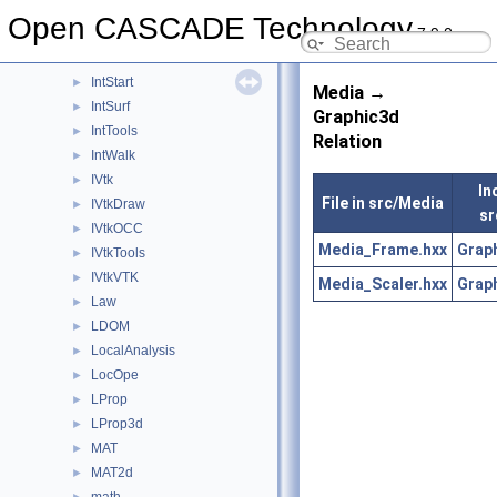
IntPolyh
►
Open CASCADE Technology
7.9.0
IntRes2d
►
Intrv
►
IntStart
►
Media →
IntSurf
►
Graphic3d
IntTools
►
Relation
IntWalk
►
IVtk
►
In
File in src/Media
IVtkDraw
►
sr
IVtkOCC
►
Media_Frame.hxx
Grap
IVtkTools
►
IVtkVTK
►
Media_Scaler.hxx
Grap
Law
►
LDOM
►
LocalAnalysis
►
LocOpe
►
LProp
►
LProp3d
►
MAT
►
MAT2d
►