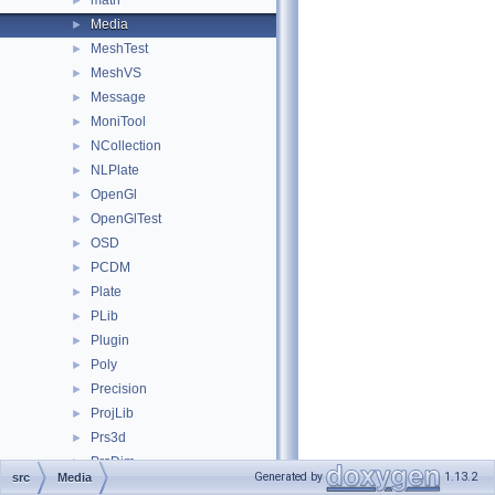
math
►
Media
►
MeshTest
►
MeshVS
►
Message
►
MoniTool
►
NCollection
►
NLPlate
►
OpenGl
►
OpenGlTest
►
OSD
►
PCDM
►
Plate
►
PLib
►
Plugin
►
Poly
►
Precision
►
ProjLib
►
Prs3d
►
PrsDim
►
Generated by
1.13.2
src
Media
PrsMgr
►