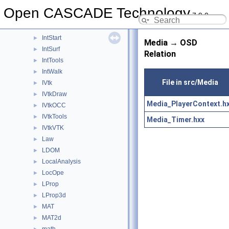
IntPolyh
►
Open CASCADE Technology
7.9.0
IntRes2d
►
Intrv
►
IntStart
►
Media → OSD
IntSurf
►
Relation
IntTools
►
IntWalk
►
File in src/Media
IVtk
►
IVtkDraw
►
Media_PlayerContext.h
IVtkOCC
►
IVtkTools
►
Media_Timer.hxx
IVtkVTK
►
Law
►
LDOM
►
LocalAnalysis
►
LocOpe
►
LProp
►
LProp3d
►
MAT
►
MAT2d
►