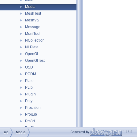
math
►
Media
►
MeshTest
►
MeshVS
►
Message
►
MoniTool
►
NCollection
►
NLPlate
►
OpenGl
►
OpenGlTest
►
OSD
►
PCDM
►
Plate
►
PLib
►
Plugin
►
Poly
►
Precision
►
ProjLib
►
Prs3d
►
PrsDim
►
Generated by
1.13.2
src
Media
PrsMgr
►