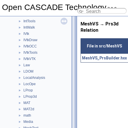
Intrv
►
Open CASCADE Technology
7.9.0
IntStart
►
IntSurf
►
IntTools
►
MeshVS → Prs3d
IntWalk
►
Relation
IVtk
►
IVtkDraw
►
File in src/MeshVS
IVtkOCC
►
IVtkTools
►
MeshVS_PrsBuilder.hxx
IVtkVTK
►
Law
►
LDOM
►
LocalAnalysis
►
LocOpe
►
LProp
►
LProp3d
►
MAT
►
MAT2d
►
math
►
Media
►