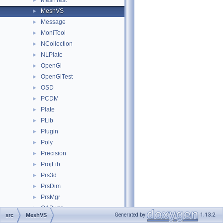
MeshTest
►
MeshVS
►
Message
►
MoniTool
►
NCollection
►
NLPlate
►
OpenGl
►
OpenGlTest
►
OSD
►
PCDM
►
Plate
►
PLib
►
Plugin
►
Poly
►
Precision
►
ProjLib
►
Prs3d
►
PrsDim
►
PrsMgr
►
QABugs
►
Generated by
1.13.2
src
MeshVS
QADNaming
►