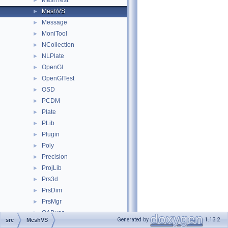
MeshTest
►
MeshVS
►
Message
►
MoniTool
►
NCollection
►
NLPlate
►
OpenGl
►
OpenGlTest
►
OSD
►
PCDM
►
Plate
►
PLib
►
Plugin
►
Poly
►
Precision
►
ProjLib
►
Prs3d
►
PrsDim
►
PrsMgr
►
QABugs
►
Generated by
1.13.2
src
MeshVS
QADNaming
►