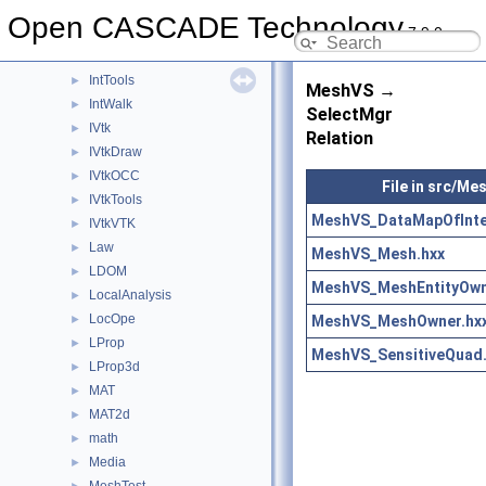
Intrv
►
Open CASCADE Technology
7.9.0
IntStart
►
IntSurf
►
IntTools
►
MeshVS →
IntWalk
►
SelectMgr
IVtk
►
Relation
IVtkDraw
►
IVtkOCC
►
File in src/Me
IVtkTools
►
MeshVS_DataMapOfInte
IVtkVTK
►
Law
►
MeshVS_Mesh.hxx
LDOM
►
MeshVS_MeshEntityOwn
LocalAnalysis
►
LocOpe
MeshVS_MeshOwner.hx
►
LProp
►
MeshVS_SensitiveQuad.
LProp3d
►
MAT
►
MAT2d
►
math
►
Media
►