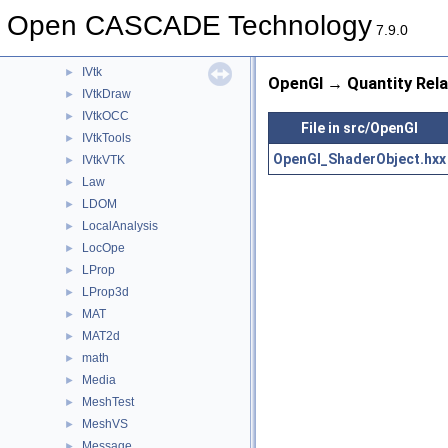
IntSurf
►
Open CASCADE Technology
IntTools
►
7.9.0
IntWalk
►
IVtk
►
OpenGl → Quantity Rela
IVtkDraw
►
IVtkOCC
►
File in src/OpenGl
IVtkTools
►
OpenGl_ShaderObject.hxx
IVtkVTK
►
Law
►
LDOM
►
LocalAnalysis
►
LocOpe
►
LProp
►
LProp3d
►
MAT
►
MAT2d
►
math
►
Media
►
MeshTest
►
MeshVS
►
Message
►