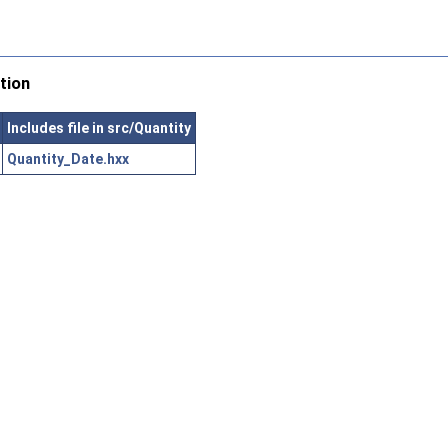
tion
Includes file in src/Quantity
Quantity_Date.hxx