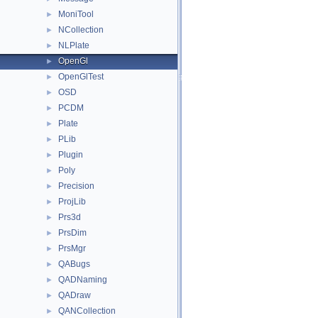
MoniTool
►
NCollection
►
NLPlate
►
OpenGl
►
OpenGlTest
►
OSD
►
PCDM
►
Plate
►
PLib
►
Plugin
►
Poly
►
Precision
►
ProjLib
►
Prs3d
►
PrsDim
►
PrsMgr
►
QABugs
►
QADNaming
►
QADraw
►
QANCollection
►