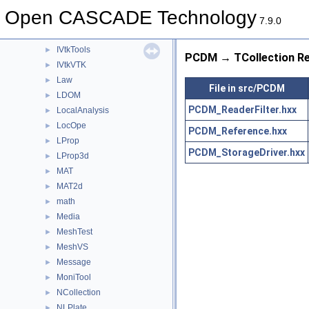
IVtk
►
Open CASCADE Technology
IVtkDraw
►
7.9.0
IVtkOCC
►
IVtkTools
►
PCDM → TCollection Re
IVtkVTK
►
Law
►
File in src/PCDM
LDOM
►
PCDM_ReaderFilter.hxx
LocalAnalysis
►
LocOpe
►
PCDM_Reference.hxx
LProp
►
PCDM_StorageDriver.hxx
LProp3d
►
MAT
►
MAT2d
►
math
►
Media
►
MeshTest
►
MeshVS
►
Message
►
MoniTool
►
NCollection
►
NLPlate
►