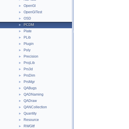
OpenGl
►
OpenGlTest
►
OSD
►
PCDM
►
Plate
►
PLib
►
Plugin
►
Poly
►
Precision
►
ProjLib
►
Prs3d
►
PrsDim
►
PrsMgr
►
QABugs
►
QADNaming
►
QADraw
►
QANCollection
►
Quantity
►
Resource
►
RWGltf
►