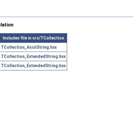
lation
Includes file in src/TCollection
TCollection_AsciiString.hxx
TCollection_ExtendedString.hxx
TCollection_ExtendedString.hxx